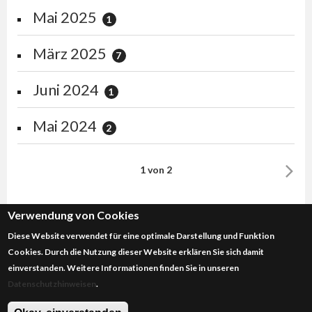
Mai 2025
1
März 2025
7
Juni 2024
1
Mai 2024
2
1 von 2
Verwendung von Cookies
Diese Website verwendet für eine optimale Darstellung und Funktion
Cookies. Durch die Nutzung dieser Website erklären Sie sich damit
einverstanden. Weitere Informationen finden Sie in unseren
Herzlich Willkommen beim
Datenschutzhinweisen
.
TuS Kleinich